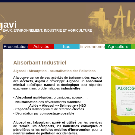
gavi
EAUX, ENVIRONNEMENT, INDUSTRIE ET AGRICULTURE
Présentation
Activités
Eau
Environnement
Agriculture
Absorbant Industriel
Algosol : Absorption - neutralisation des Pollutions
A la convergence de ses activités de traitement des
eaux
et
des
déchets
,
Algavi
a développé
Algosol
, un
absorbant
minéral
spécifique,
naturel
et
écologique
pour répondre
exactement aux problématiques
industrielles
:
-
Absorbant
multi-liquides: organiques, aqueux, …
-
Neutralisation
des déversements d’
acides:
A
cide + Algosol => Sel neutre + H2O
-
Capacités
d’absorption et de rétention
élevées
- Dégradation par
compostage possible
Algosol
est l’
absorbant agréé et utilisé
par les services
de l’
armée
, les
aéroports
, les
industries chimiques
et
pétrolières
et les
cellules mobiles d’intervention
pour la
neutralisation de pollution accidentelles
.