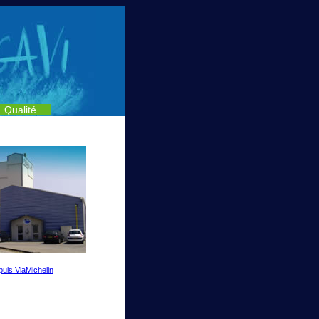
Qualité
puis ViaMichelin