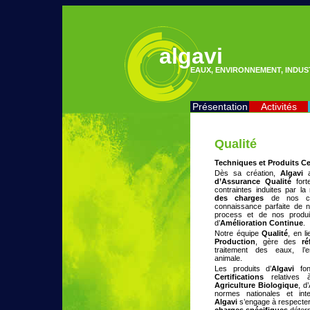
algavi
EAUX, ENVIRONNEMENT, INDUS
Présentation
Activités
Qualité
Techniques et Produits Cer
Dès sa création,
Algavi
a
d’Assurance Qualité
fort
contraintes induites par la
des charges
de nos cli
connaissance parfaite de 
process et de nos produ
d’
Amélioration Continue
.
Notre équipe
Qualité
, en l
Production
, gère des
ré
traitement des eaux, l’en
animale.
Les produits d’
Algavi
font
Certifications
relatives 
Agriculture Biologique
, d
normes nationales et inte
Algavi
s’engage à respecter